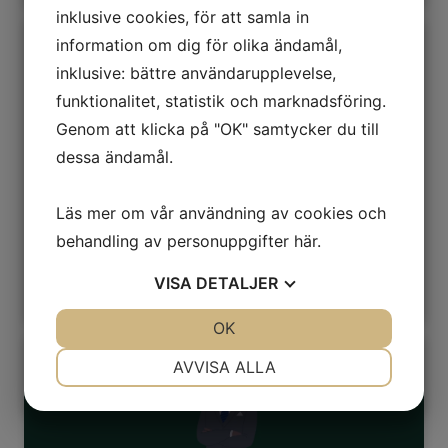
inklusive cookies, för att samla in
information om dig för olika ändamål,
inklusive: bättre användarupplevelse,
funktionalitet, statistik och marknadsföring.
Genom att klicka på "OK" samtycker du till
Proaktiv Riskhantering
dessa ändamål.
I takt med att planeringen av Frostviks
friskvårdsprojekt når sin slutliga fas, ...
Läs mer om vår användning av cookies och
behandling av personuppgifter
här
.
VISA
DETALJER
JA
NEJ
OK
JA
NEJ
NÖDVÄNDIG
INSTÄLLNINGAR
AVVISA ALLA
JA
NEJ
JA
NEJ
MARKNADSFÖRING
STATISTIK