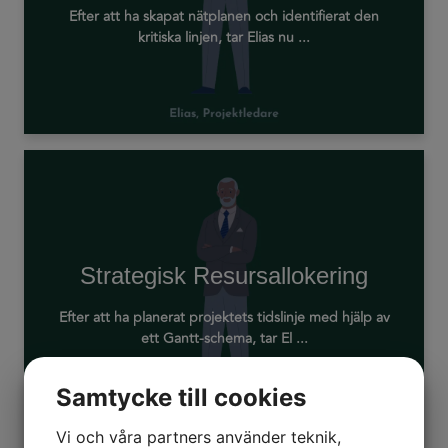
Efter att ha skapat nätplanen och identifierat den
kritiska linjen, tar Elias nu ...
Strategisk Resursallokering
Efter att ha planerat projektets tidslinje med hjälp av
ett Gantt-schema, tar El ...
Samtycke till cookies
Vi och våra partners använder teknik,