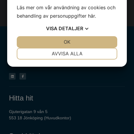
Läs mer om vår användning av cookies och
Skicka
behandling av personuppgifter
här
.
VISA
DETALJER
JA
NEJ
OK
JA
NEJ
NÖDVÄNDIG
INSTÄLLNINGAR
AVVISA ALLA
JA
NEJ
JA
NEJ
MARKNADSFÖRING
STATISTIK
Hitta hit
Gjuterigatan 9 vån 5
553 18 Jönköping (Huvudkontor)