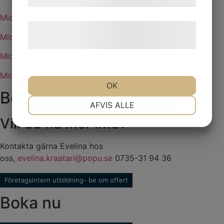
Microsoft Excel
Læs mere om vores brug af cookies og
Microsoft Word
behandling af persondata
her
.
Microsoft Outlook
Microsoft PowerPoint
OK
Boka nu
NØDVENDIGE
PRÆFERENCER
AFVIS ALLE
Vill du ha mer info?
MARKETING
STATISTIK
Kontakta gärna Evelina hos
oss,
evelina.kraatari@popu.se
0735-31 94 36
Företagsintern utbildning- be om offert
Boka nu