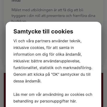
Målet med utbildningen är att få dig att bli
tryggare i din roll att presentera och framföra dina
budskap.
Låter detta som en kurs för dig? Anmäl dig redan
Samtycke till cookies
idag!
Vi och våra partners använder teknik,
Är du fortfarande osäker,
hör av dig så tar vi en
inklusive cookies, för att samla in
diskussion
.
information om dig för olika ändamål,
inklusive: bättre användarupplevelse,
funktionalitet, statistik och marknadsföring.
Genom att klicka på "OK" samtycker du till
Boka nu
dessa ändamål.
Läs mer om vår användning av cookies och
behandling av personuppgifter
här
.
Bra att veta