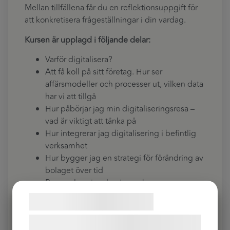
Mellan tillfällena får du en reflektionsuppgift för
att konkretisera frågeställningar i din vardag.
Kursen är upplagd i följande delar:
Varför digitalisera?
Att få koll på sitt företag. Hur ser
affärsmodeller och processer ut, vilken data
har vi att tillgå
Hur påbörjar jag min digitaliseringsresa –
vad är viktigt att tänka på
Hur integrerar jag digitalisering i befintlig
verksamhet
Hur bygger jag en strategi för förändring av
bolaget över tid
Personalens involvering och
kompetensutveckling som nycklar
Samtykke til cookies
Låter detta som en kurs för dig? Anmäl dig redan
idag!
Vi og vores samarbejdspartnere bruger