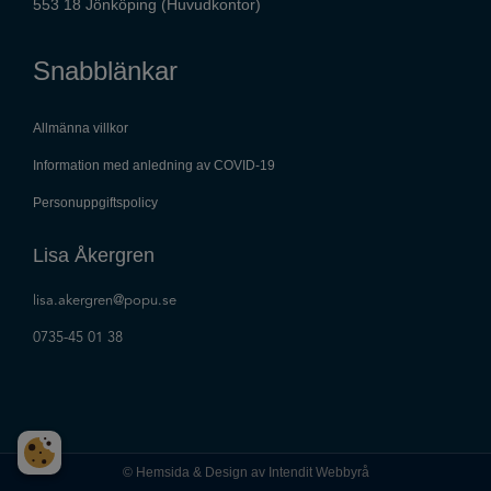
553 18 Jönköping (Huvudkontor)
Snabblänkar
Allmänna villkor
Information med anledning av COVID-19
Personuppgiftspolicy
Lisa Åkergren
lisa.akergren@popu.se
0735-45 01 38
© Hemsida & Design av Intendit Webbyrå