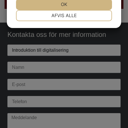
OK
NØDVENDIGE
PRÆFERENCER
AFVIS ALLE
Kontakta oss för mer information
MARKETING
STATISTIK