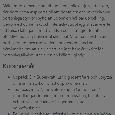
Målet med kursen är att erbjuda en inblick i självledarskap,
där deltagarna inspireras till att identifiera och utveckla sina
personliga styrkor i syfte att uppnå en hållbar utveckling.
Genom ett dynamiskt och interaktivt upplägg strävar vi efter
att förse deltagarna med verktyg och strategier för att
effektivt leda sig själva mot sina mål. Vi betonar vikten av
positiv energi och motivation i processen, med en
påminnelse om att självledarskap inte bara är viktigt för
personlig tillväxt, utan även en källa till glädje.
Kursinnehåll
Upptäck Din Superkraft: Lär dig identifiera och utnyttja
dina unika styrkor för att uppnå dina mål.
Teoripass med Neurovetenskaplig Grund: Förstå
grundläggande principer om motivation, hjärnhälsa
och ett växande tankesätt genom aktuell
neuroforskning.
Fokus på Hjärnhälsa: Utforska vikten av en pigg hjärna