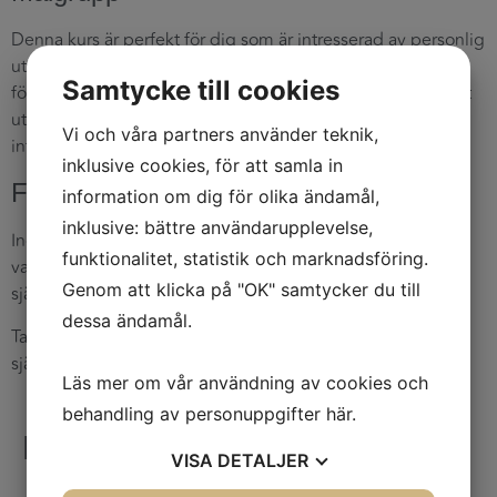
Denna kurs är perfekt för dig som är intresserad av personlig
utveckling och vill lära dig mer om självledarskap. Inga
Samtycke till cookies
förkunskaper krävs – vi välkomnar alla som är nyfikna på att
utforska och lära sig mer kring detta ämne, både genom
Vi och våra partners använder teknik,
interaktion med andra och genom självreflektion.
inklusive cookies, för att samla in
Förkunskaper
information om dig för olika ändamål,
inklusive: bättre användarupplevelse,
Inga förkunskaper behövs. Denna kurs är utformad för att
funktionalitet, statistik och marknadsföring.
vara tillgänglig för alla som har ett intresse av att utforska
Genom att klicka på "OK" samtycker du till
självledarskap och personlig utveckling.
dessa ändamål.
Ta steget idag och börja din resa mot ett starkare
självledarskap och en mer målmedveten framtid.
Läs mer om vår användning av cookies och
behandling av personuppgifter
här
.
Boka nu
VISA
DETALJER