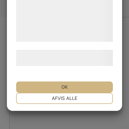
analysepartnere, som kan kombinere dem
med data, du tidligere har givet dem eller
de har indsamlet gennem din brug af deres
tjenester. Ved at klikke på 'OK' giver du
samtykke til disse formål.
Læs mere om vores brug af cookies og
behandling af persondata
her
.
OK
NØDVENDIGE
PRÆFERENCER
AFVIS ALLE
MARKETING
STATISTIK