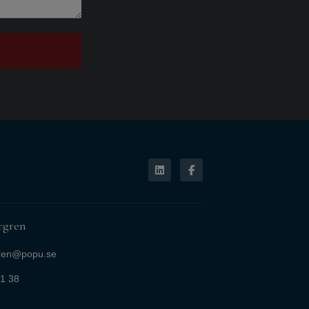
rgren
gren@popu.se
1 38