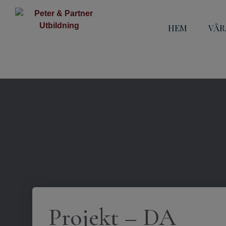
HEM
VÅR
Projekt – DA