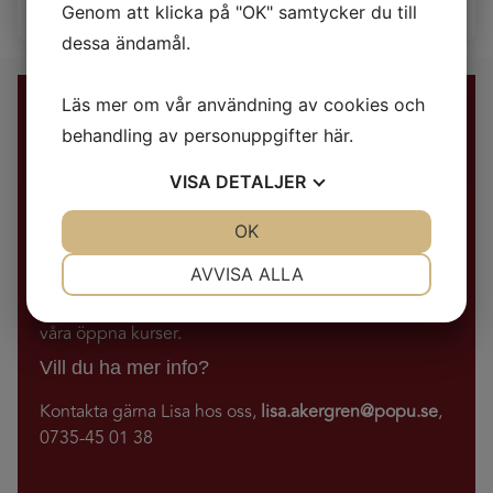
Genom att klicka på "OK" samtycker du till
dessa ändamål.
Läs mer om vår användning av cookies och
Boka nu
behandling av personuppgifter
här
.
VISA
DETALJER
Bra att veta
JA
NEJ
OK
JA
NEJ
Antal dagar
: Flexibelt
NÖDVÄNDIG
INSTÄLLNINGAR
AVVISA ALLA
Pris
: Prissätts per uppdrag. För grupper om ca fem
personer eller fler blir totalkostnaden ofta lägre än på
JA
NEJ
JA
NEJ
våra öppna kurser.
MARKNADSFÖRING
STATISTIK
Vill du ha mer info?
Kontakta gärna Lisa hos oss,
lisa.akergren@popu.se
,
0735-45 01 38