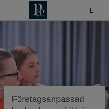
STRATEGISK PARTNER
Företagsanpassad